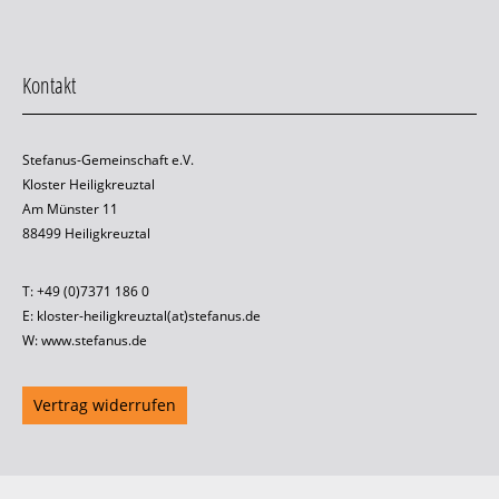
Kontakt
Stefanus-Gemeinschaft e.V.
Kloster Heiligkreuztal
Am Münster 11
88499 Heiligkreuztal
T: +49 (0)7371 186 0
E: kloster-heiligkreuztal(at)stefanus.de
W: www.stefanus.de
Vertrag widerrufen