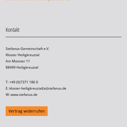
Kontakt
Stefanus-Gemeinschaft e.V.
Kloster Heiligkreuztal
Am Münster 11
88499 Heiligkreuztal
T: +49 (0)7371 186 0
E: kloster-heiligkreuztal(at)stefanus.de
W: www.stefanus.de
Vertrag widerrufen