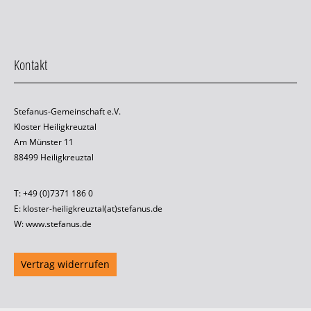
Kontakt
Stefanus-Gemeinschaft e.V.
Kloster Heiligkreuztal
Am Münster 11
88499 Heiligkreuztal
T: +49 (0)7371 186 0
E: kloster-heiligkreuztal(at)stefanus.de
W: www.stefanus.de
Vertrag widerrufen